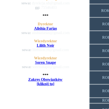
sowa:
dyrekcja.uh@gmail.com
gg:
75546403
ROK
***
ROK
Dyrektor
Alishia Farias
sowa:
alishiafarias@gmail.com
ROK
Wicedyrektor
Lilith Noir
sowa:
lilithnoir28@gmail.com
ROK
Wicedyrektor
Soren Snape
ROK
sowa:
sorensnape@gmail.com
***
ROK
Zakres Obowiązków
[kliknij tu]
ROK
ROK