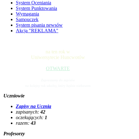
System Oceniania
System Punktowania
Wymagania
Samouczek
System pisania newsów
Akcja "REKLAMA"
na ten rok w
Uniwersytecie Huncwotów
OTWARTE
Zapraszamy do zapisów
na kolejny rok szkolny, który będzie niebawem
Uczniowie
Zapisy na Ucznia
zapisanych:
42
oczekujących:
1
razem:
43
Profesorzy