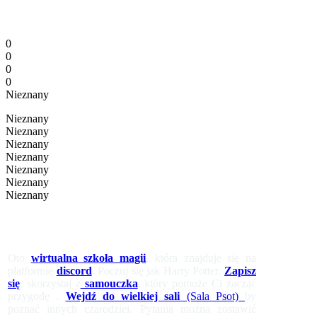
0
0
0
0
Nieznany
Nieznany
Nieznany
Nieznany
Nieznany
Nieznany
Nieznany
Nieznany
Oto
wirtualna szkoła magii
, która znajduje się na
platformie
discord
. Poczuj się jak Harry Potter.
Zapisz
się
, skorzystaj z
samouczka
, który pomoże Ci zacząć
przygodę .
Wejdź do wielkiej sali
(Sala Psot)
by
poznać innych czarodziei. Pytania można zostawić