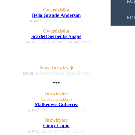
ROK
Gwardzistka
Bella Grande-Anderson
ROK
sowa:
bella.grande1@wp.pl
Gwardzistka
Scarlett Serpentis-Snape
sowa:
scarlettserpentis@gmail.com
Sowa Inkwizycji
sowa:
inkwizycja.uh@gmail.com
***
Inkwizytor
(założyciel szkoły)
Matkenwis Gutierrez
sowa:
matkenwis@gmail.com
Inkwizytor
Ginny Lupin
sowa:
lupinginny@gmail.com