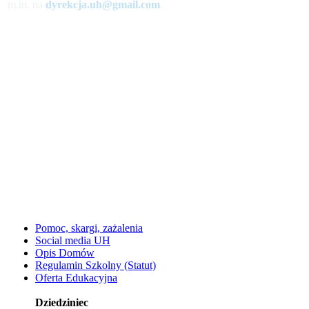
m.in. na
dyrekcja.uh@gmail.com
.
Pomoc, skargi, zażalenia
Social media UH
Opis Domów
Regulamin Szkolny (Statut)
Oferta Edukacyjna
Dziedziniec