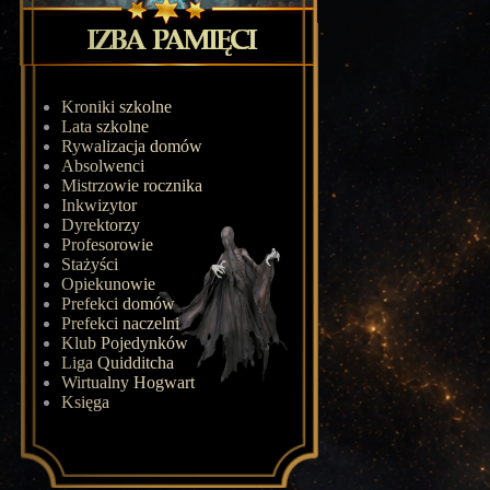
Kroniki szkolne
Lata szkolne
Rywalizacja domów
Absolwenci
Mistrzowie rocznika
Inkwizytor
Dyrektorzy
Profesorowie
Stażyści
Opiekunowie
Prefekci domów
Prefekci naczelni
Klub Pojedynków
Liga Quidditcha
Wirtualny Hogwart
Księga