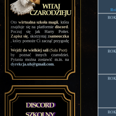
Ro
ROK
Oto
wirtualna szkoła magii
, która
znajduje się na platformie
discord
.
Poczuj się jak Harry Potter.
Zapisz się
, skorzystaj z
samouczka
, który pomoże Ci zacząć przygodę
.
Wejdź do wielkiej sali
(Sala Psot)
ROK
by poznać innych czarodziei.
Pytania można zostawić m.in. na
dyrekcja.uh@gmail.com
.
ROK
ROK