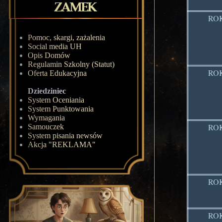
ROK
Pomoc, skargi, zażalenia
Social media UH
Opis Domów
Regulamin Szkolny (Statut)
ROK
Oferta Edukacyjna
Dziedziniec
System Oceniania
System Punktowania
Wymagania
ROK
Samouczek
System pisania newsów
Akcja "REKLAMA"
ROK
ROK