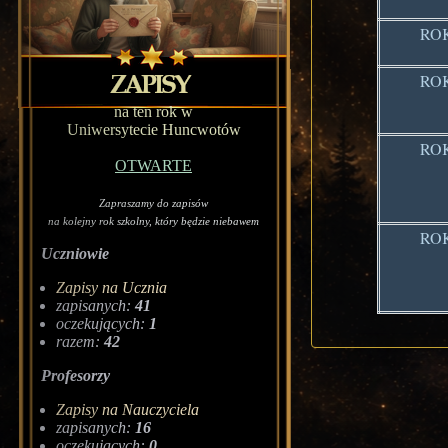
ROK
ROK
na ten rok w
Uniwersytecie Huncwotów
ROK
OTWARTE
Zapraszamy do zapisów
na kolejny rok szkolny, który będzie niebawem
ROK
Uczniowie
Zapisy na Ucznia
zapisanych:
41
oczekujących:
1
razem:
42
Profesorzy
Zapisy na Nauczyciela
zapisanych:
16
oczekujących:
0