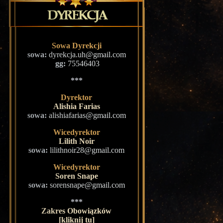
Sowa Dyrekcji
sowa:
dyrekcja.uh@gmail.com
gg:
75546403
***
Dyrektor
Alishia Farias
sowa:
alishiafarias@gmail.com
Wicedyrektor
Lilith Noir
sowa:
lilithnoir28@gmail.com
Wicedyrektor
Soren Snape
sowa:
sorensnape@gmail.com
***
Zakres Obowiązków
[kliknij tu]