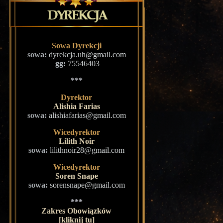
Sowa Dyrekcji
sowa:
dyrekcja.uh@gmail.com
gg:
75546403
***
Dyrektor
Alishia Farias
sowa:
alishiafarias@gmail.com
Wicedyrektor
Lilith Noir
sowa:
lilithnoir28@gmail.com
Wicedyrektor
Soren Snape
sowa:
sorensnape@gmail.com
***
Zakres Obowiązków
[kliknij tu]