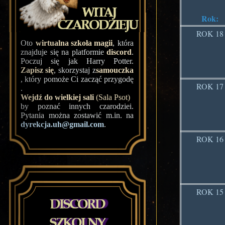
Rok:
ROK 18
Oto
wirtualna szkoła magii
, która
znajduje się na platformie
discord
.
Poczuj się jak Harry Potter.
Zapisz się
, skorzystaj z
samouczka
, który pomoże Ci zacząć przygodę
ROK 17
.
Wejdź do wielkiej sali
(Sala Psot)
by poznać innych czarodziei.
Pytania można zostawić m.in. na
dyrekcja.uh@gmail.com
.
ROK 16
ROK 15