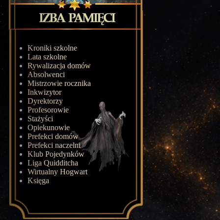
Kroniki szkolne
Lata szkolne
Rywalizacja domów
Absolwenci
Mistrzowie rocznika
Inkwizytor
Dyrektorzy
Profesorowie
Stażyści
Opiekunowie
Prefekci domów
Prefekci naczelni
Klub Pojedynków
Liga Quidditcha
Wirtualny Hogwart
Księga