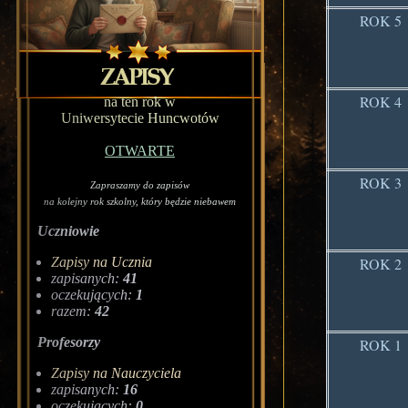
ROK 5
ROK 4
na ten rok w
Uniwersytecie Huncwotów
OTWARTE
ROK 3
Zapraszamy do zapisów
na kolejny rok szkolny, który będzie niebawem
Uczniowie
Zapisy na Ucznia
ROK 2
zapisanych:
41
oczekujących:
1
razem:
42
Profesorzy
ROK 1
Zapisy na Nauczyciela
zapisanych:
16
oczekujących:
0