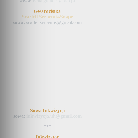
sowa:
bella.grande1@wp.pl
Gwardzistka
Scarlett Serpentis-Snape
sowa:
scarlettserpentis@gmail.com
Sowa Inkwizycji
sowa:
inkwizycja.uh@gmail.com
***
Inkwizytor