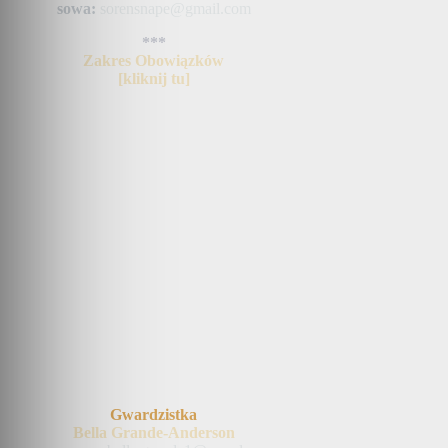
sowa:
sorensnape@gmail.com
***
Zakres Obowiązków
[kliknij tu]
Gwardzistka
Bella Grande-Anderson