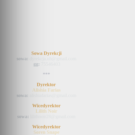
Sowa Dyrekcji
sowa:
dyrekcja.uh@gmail.com
gg:
75546403
***
Dyrektor
Alishia Farias
sowa:
alishiafarias@gmail.com
Wicedyrektor
Lilith Noir
sowa:
lilithnoir28@gmail.com
Wicedyrektor
Soren Snape