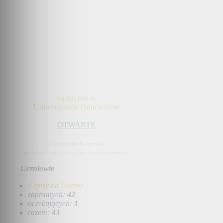
na ten rok w
Uniwersytecie Huncwotów
OTWARTE
Zapraszamy do zapisów
na kolejny rok szkolny, który będzie niebawem
Uczniowie
Zapisy na Ucznia
zapisanych:
42
oczekujących:
1
razem:
43