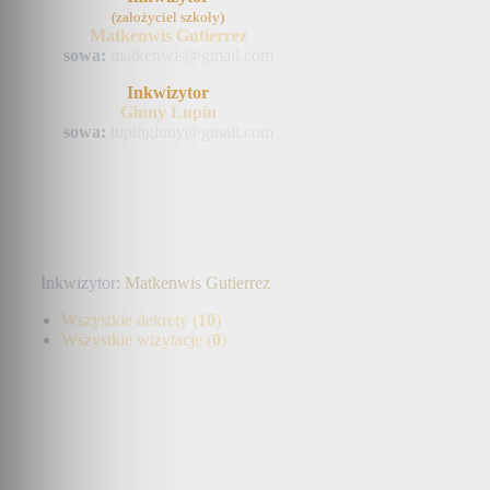
(założyciel szkoły)
Matkenwis Gutierrez
sowa:
matkenwis@gmail.com
Inkwizytor
Ginny Lupin
sowa:
lupinginny@gmail.com
Inkwizytor:
Matkenwis Gutierrez
Wszystkie dekrety (
10
)
Wszystkie wizytacje (
0
)