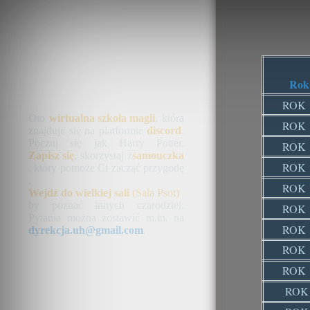
Rok
ROK 
Oto
wirtualna szkoła magii
, która
ROK 
znajduje się na platformie
discord
.
Poczuj się jak Harry Potter.
ROK 
Zapisz się
, skorzystaj z
samouczka
ROK 
, który pomoże Ci zacząć przygodę
.
ROK 
Wejdź do wielkiej sali
(Sala Psot)
by poznać innych czarodziei.
ROK 
Pytania można zostawić m.in. na
ROK 
dyrekcja.uh@gmail.com
.
ROK 
ROK 
ROK