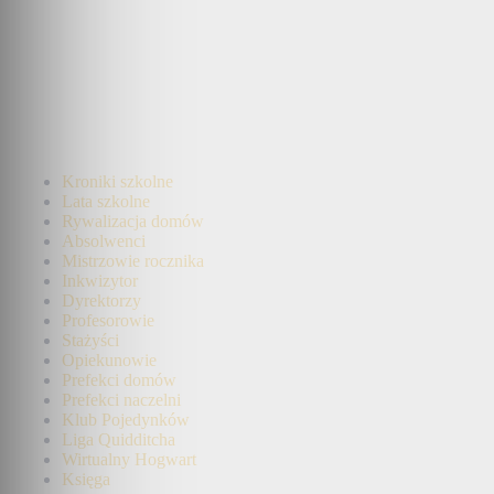
Kroniki szkolne
Lata szkolne
Rywalizacja domów
Absolwenci
Mistrzowie rocznika
Inkwizytor
Dyrektorzy
Profesorowie
Stażyści
Opiekunowie
Prefekci domów
Prefekci naczelni
Klub Pojedynków
Liga Quidditcha
Wirtualny Hogwart
Księga