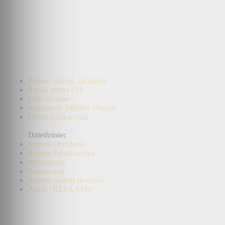
Pomoc, skargi, zażalenia
Social media UH
Opis Domów
Regulamin Szkolny (Statut)
Oferta Edukacyjna
Dziedziniec
System Oceniania
System Punktowania
Wymagania
Samouczek
System pisania newsów
Akcja "REKLAMA"