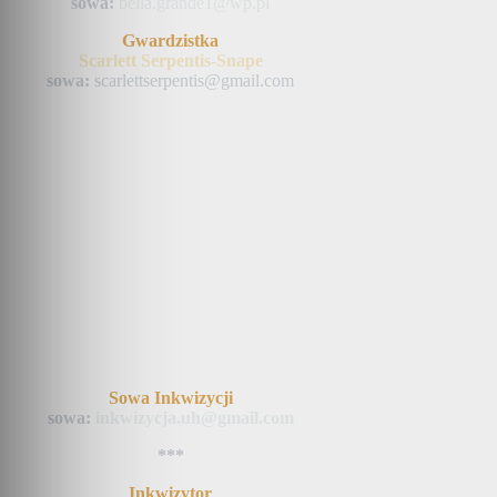
sowa:
bella.grande1@wp.pl
Gwardzistka
Scarlett Serpentis-Snape
sowa:
scarlettserpentis@gmail.com
Sowa Inkwizycji
sowa:
inkwizycja.uh@gmail.com
***
Inkwizytor