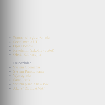
Pomoc, skargi, zażalenia
Social media UH
Opis Domów
Regulamin Szkolny (Statut)
Oferta Edukacyjna
Dziedziniec
System Oceniania
System Punktowania
Wymagania
Samouczek
System pisania newsów
Akcja "REKLAMA"