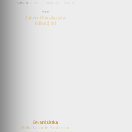
sowa:
sorensnape@gmail.com
***
Zakres Obowiązków
[kliknij tu]
Gwardzistka
Bella Grande-Anderson