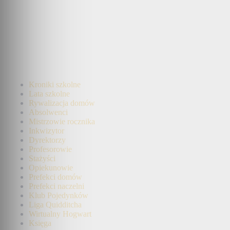
Kroniki szkolne
Lata szkolne
Rywalizacja domów
Absolwenci
Mistrzowie rocznika
Inkwizytor
Dyrektorzy
Profesorowie
Stażyści
Opiekunowie
Prefekci domów
Prefekci naczelni
Klub Pojedynków
Liga Quidditcha
Wirtualny Hogwart
Księga