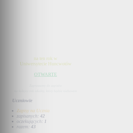
na ten rok w
Uniwersytecie Huncwotów
OTWARTE
Zapraszamy do zapisów
na kolejny rok szkolny, który będzie niebawem
Uczniowie
Zapisy na Ucznia
zapisanych:
42
oczekujących:
1
razem:
43