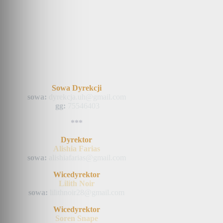
Sowa Dyrekcji
sowa:
dyrekcja.uh@gmail.com
gg:
75546403
***
Dyrektor
Alishia Farias
sowa:
alishiafarias@gmail.com
Wicedyrektor
Lilith Noir
sowa:
lilithnoir28@gmail.com
Wicedyrektor
Soren Snape