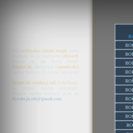
R
RO
Oto
wirtualna szkoła magii
, która
RO
znajduje się na platformie
discord
.
Poczuj się jak Harry Potter.
RO
Zapisz się
, skorzystaj z
samouczka
RO
, który pomoże Ci zacząć przygodę
.
RO
Wejdź do wielkiej sali
(Sala Psot)
by poznać innych czarodziei.
RO
Pytania można zostawić m.in. na
RO
dyrekcja.uh@gmail.com
.
RO
RO
RO