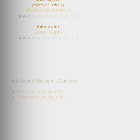
(założyciel szkoły)
Matkenwis Gutierrez
sowa:
matkenwis@gmail.com
Inkwizytor
Ginny Lupin
sowa:
lupinginny@gmail.com
Inkwizytor:
Matkenwis Gutierrez
Wszystkie dekrety (
10
)
Wszystkie wizytacje (
0
)